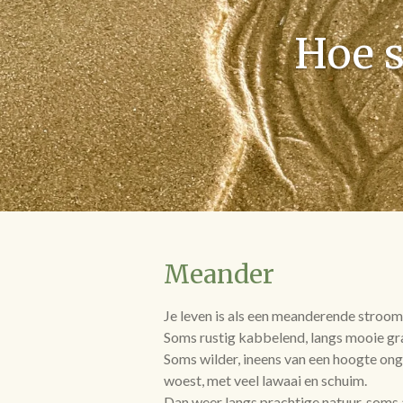
Hoe s
Meander
Je leven is als een meanderende stroom, 
Soms rustig kabbelend, langs mooie gr
Soms wilder, ineens van een hoogte on
woest, met veel lawaai en schuim.
Dan weer langs prachtige natuur, soms 