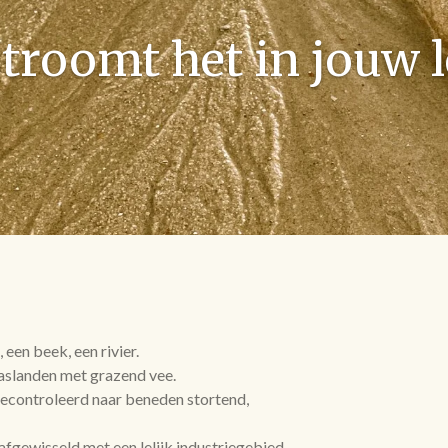
troomt het in jouw 
een beek, een rivier.
aslanden met grazend vee.
gecontroleerd naar beneden stortend,
afgewisseld met een lelijk industriegebied.