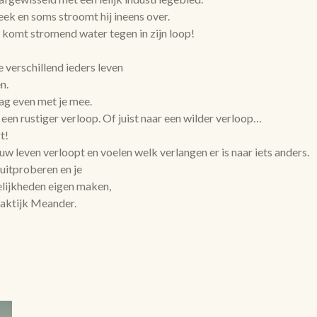
eek en soms stroomt hij ineens over.
komt stromend water tegen in zijn loop!
verschillend ieders leven
n.
aag even met je mee.
r een rustiger verloop. Of juist naar een wilder verloop…
t!
w leven verloopt en voelen welk verlangen er is naar iets anders.
 uitproberen en je
elijkheden eigen maken,
praktijk Meander.